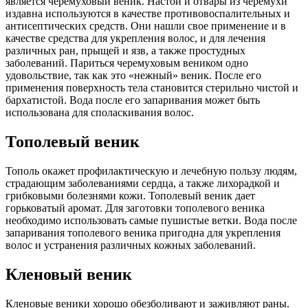
является черемуховый веник. Настои и отвары из черемухи
издавна используются в качестве противовоспалительных и
антисептических средств. Они нашли свое применение и в
качестве средства для укрепления волос, и для лечения
различных ран, прыщей и язв, а также простудных
заболеваний. Париться черемуховым веником одно
удовольствие, так как это «нежный» веник. После его
применения поверхность тела становится стерильно чистой и
бархатистой. Вода после его запаривания может быть
использована для споласкивания волос.
Тополевый веник
Тополь oкажет профилактическую и лечебную пользу людям,
страдающим заболеваниями сердца, а также лихорадкой и
грибковыми болезнями кожи. Тополевый веник дает
горьковатый аромат. Для заготовки тополевого веника
необходимо использовать самые пушистые ветки. Вода после
запаривания тополевого веника пригодна для укрепления
волос и устранения различных кожных заболеваний.
Кленовый веник
Кленовые веники хорошо обезболивают и заживляют раны.