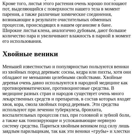
Кроме того, листья этого растения очень хорошо поглощают
пот, выделяющийся с поверхности нашего тела в момент
парения, а также различные химические соединения,
возникающие в результате очистительных обменных
процессов, происходящих в нашем организме в бане.
Широкие листья клена, аналогично дубовым, дают большое
количество пара и увеличивают влажность в парной в момент
его использования.
Хвойные веники
Меньшей известностью и популярностью пользуются веники
из хвойных пород деревьев: сосны, кедра или пихты, хотя они
обладают не меньшими целебными свойствами. Хвойные
деревья очень давно используются в народной медицине как
противоревматические, противоцинговые средства. В
медицине разных стран и народов существует очень много
лекарственных средств и препаратов, в состав которых входят
хвоя, кора, смола хвойных пород деревьев. Эти средства
используют при лечении туберкулеза, бронхита,
воспалительных процессов глаз, при головной и зубной боли,
а также как тонизирующие и успокаивающие нервную
систему средства. Париться хвойным веником под силу лишь
заядлым парильщикам, так как эти веники «грубы» и хлестки