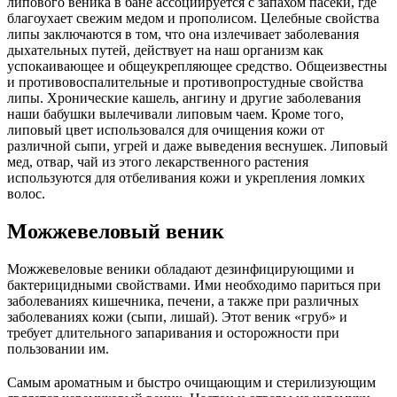
липового веника в бане ассоциируется с запахом пасеки, где
благоухает свежим медом и прополисом. Целебные свойства
липы заключаются в том, что она излечивает заболевания
дыхательных путей, действует на наш организм как
успокаивающее и общеукрепляющее средство. Общеизвестны
и противовоспалительные и противопростудные свойства
липы. Хронические кашель, ангину и другие заболевания
наши бабушки вылечивали липовым чаем. Кроме того,
липовый цвет использовался для очищения кожи от
различной сыпи, угрей и даже выведения веснушек. Липовый
мед, отвар, чай из этого лекарственного растения
используются для отбеливания кожи и укрепления ломких
волос.
Можжевеловый веник
Можжевеловые веники обладают дезинфицирующими и
бактерицидными свойствами. Ими необходимо париться при
заболеваниях кишечника, печени, а также при различных
заболеваниях кожи (сыпи, лишай). Этот веник «груб» и
требует длительного запаривания и осторожности при
пользовании им.
Самым ароматным и быстро очищающим и стерилизующим