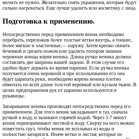
мочить не нужно. Желательно снять украшения, которые будут
сильно нагреваться. Еще лучше удалить всю косметику с лица.
Подготовка к применению.
Непосредственно перед применением веник необходимо
перебрать, переложив более толстые ветки внутрь, а тонкие,
более мягкие и эластичные,— наружу. Затем крепко связать
бечевкой и срезать ножом или удалить топором лишние
неровные концы корня веника. Длина ручки веника должна
составлять две ширины вашей ладони. В этом случае его
удобно будет держать во время парения. Если ручка веника
получается очень неровной и при использовании его она
будет царапать руки, необходимо корень веника плотно
обмотать по всей длине толстой веревкой или куском ткани. В
целях предохранения рук от царапин используются и
рукавицы.
Запаривание веника производят непосредственно перед его
применением. Для этого веник закладывают в таз, сначала
ручкой в воду, и заливают горячей водой. Через 5-7 минут
веник переворачивают листвой в воду. Сверху на него можно
поместить груз, чтобы веник не всплывал из воды и
полностью запарился. Иначе ветки и листья; которые не