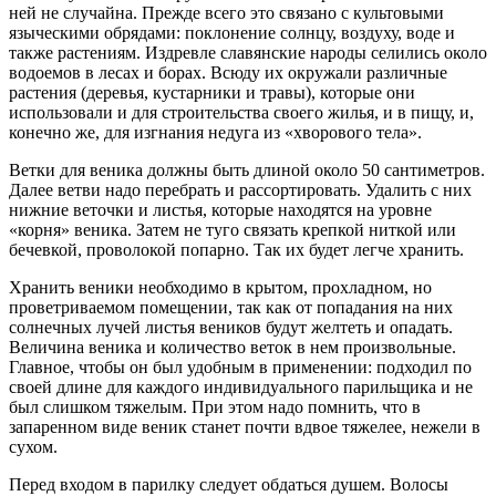
ней не случайна. Прежде всего это связано с культовыми
языческими обрядами: поклонение солнцу, воздуху, воде и
также растениям. Издревле славянские народы селились около
водоемов в лесах и борах. Всюду их окружали различные
растения (деревья, кустарники и травы), которые они
использовали и для строительства своего жилья, и в пищу, и,
конечно же, для изгнания недуга из «хворового тела».
Ветки для веника должны быть длиной около 50 сантиметров.
Далее ветви надо перебрать и рассортировать. Удалить с них
нижние веточки и листья, которые находятся на уровне
«корня» веника. Затем не туго связать крепкой ниткой или
бечевкой, проволокой попарно. Так их будет легче хранить.
Хранить веники необходимо в крытом, прохладном, но
проветриваемом помещении, так как от попадания на них
солнечных лучей листья веников будут желтеть и опадать.
Величина веника и количество веток в нем произвольные.
Главное, чтобы он был удобным в применении: подходил по
своей длине для каждого индивидуального парильщика и не
был слишком тяжелым. При этом надо помнить, что в
запаренном виде веник станет почти вдвое тяжелее, нежели в
сухом.
Перед входом в парилку следует обдаться душем. Волосы