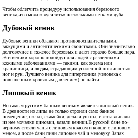
Чтобы облегчить процедуру использования березового
веника,-его можно «усилить» несколькими ветками дуба.
Дубовый веник
Дубовые веники обладают противовоспалительными,
вяжущими и антисептическими свойствами. Они значительно
долговечнее и тяжелее березовых и дают гораздо больше пара.
Эти веники хорошо подойдут для людей с различными
кожными заболеваниями — такими, как экзема или
крапивница, и людям, страдающим усиленной потливостью
ног и рук. Лучшего веника для гипертоника (человека с
повышенным кровяным давлением) не найти.
Липовый веник
Но самым русским банным веником является липовый веник.
В древности из липы не только строили само банное
помещение, полки, скамейки, делали ушаты, изготавливали
из нее мочалки циновки, вязали веники.В русской бане по-
черному стояли чаны с липовым квасом и ковши с липовым
медом, а после бани пили липовые чай и медовуху. Запах